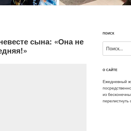
ПОИСК
невесте сына: «Она не
Искать:
едняя!»
О САЙТЕ
Ежедневный жу
посредственно
из бесконечны
перелистнуть 