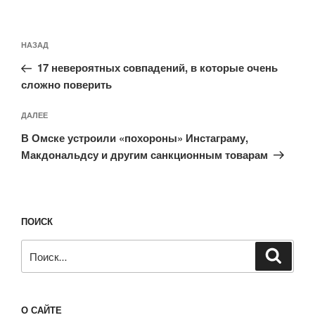
Навигация
Предыдущая
НАЗАД
по
запись:
записям
17 невероятных совпадений, в которые очень
сложно поверить
Следующая
ДАЛЕЕ
запись
В Омске устроили «похороны» Инстаграму,
Макдональдсу и другим санкционным товарам
ПОИСК
Искать:
Поиск
О САЙТЕ