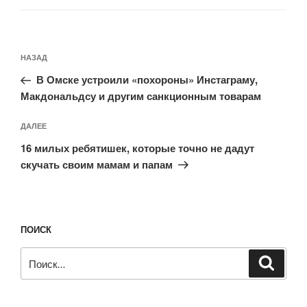
Навигация
Предыдущая
НАЗАД
по
запись:
записям
В Омске устроили «похороны» Инстаграму,
Макдональдсу и другим санкционным товарам
Следующая
ДАЛЕЕ
запись
16 милых ребятишек, которые точно не дадут
скучать своим мамам и папам
ПОИСК
Искать:
Поиск