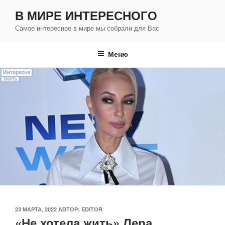
Перейти
В МИРЕ ИНТЕРЕСНОГО
к
Самое интересное в мире мы собрали для Вас
содержимому
Меню
ОПУБЛИКОВАНО
23 МАРТА, 2022
АВТОР:
EDITOR
«Не хотела жить» Лера