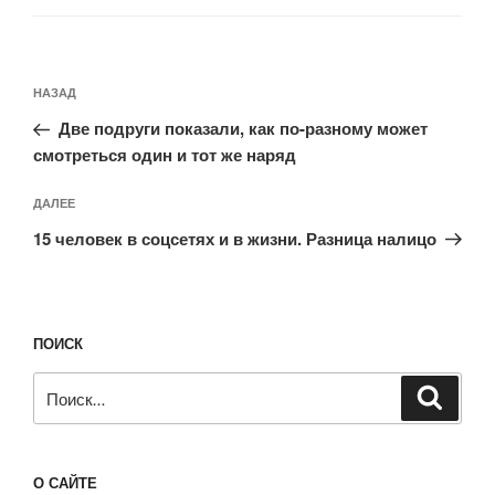
Навигация
Предыдущая
НАЗАД
по
запись:
записям
Две подруги показали, как по-разному может
смотреться один и тот же наряд
Следующая
ДАЛЕЕ
запись
15 человек в соцсетях и в жизни. Разница налицо
ПОИСК
Искать:
Поиск
О САЙТЕ