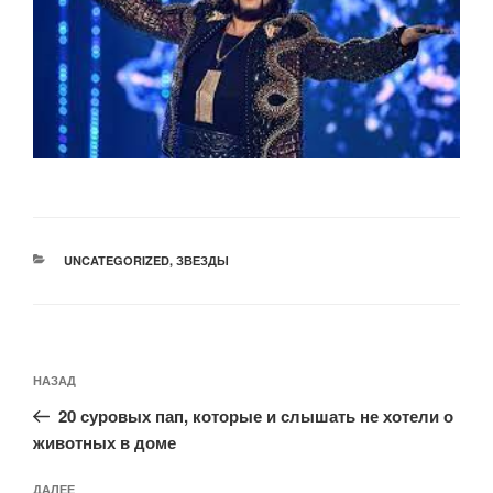
РУБРИКИ
UNCATEGORIZED
,
ЗВЕЗДЫ
Навигация
Предыдущая
НАЗАД
по
запись:
записям
20 суровых пап, которые и слышать не хотели о
животных в доме
Следующая
ДАЛЕЕ