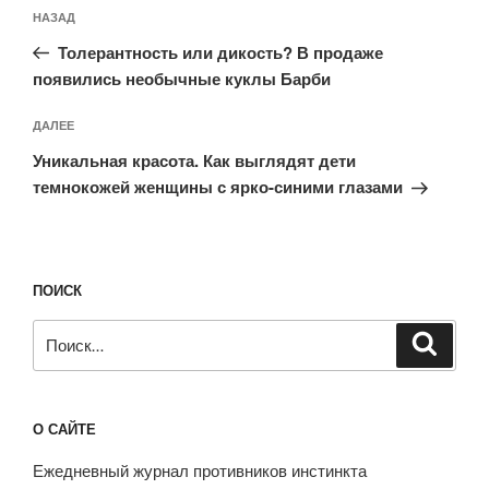
Навигация
Предыдущая
НАЗАД
по
запись:
записям
Толерантность или дикость? В продаже
появились необычные куклы Барби
Следующая
ДАЛЕЕ
запись
Уникальная красота. Как выглядят дети
темнокожей женщины с ярко-синими глазами
ПОИСК
Искать:
Поиск
О САЙТЕ
Ежедневный журнал противников инстинкта