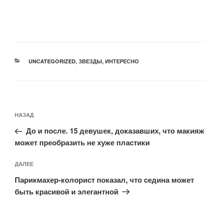
РУБРИКИ
UNCATEGORIZED
,
ЗВЕЗДЫ
,
ИНТЕРЕСНО
Навигация
Предыдущая
НАЗАД
по
запись:
записям
До и после. 15 девушек, доказавших, что макияж
может преобразить не хуже пластики
Следующая
ДАЛЕЕ
запись
Парикмахер-колорист показал, что седина может
быть красивой и элегантной