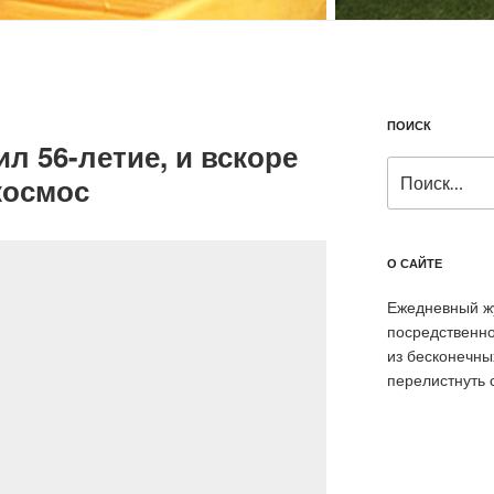
ПОИСК
л 56-летие, и вскоре
Искать:
космос
О САЙТЕ
Ежедневный жу
посредственно
из бесконечны
перелистнуть 