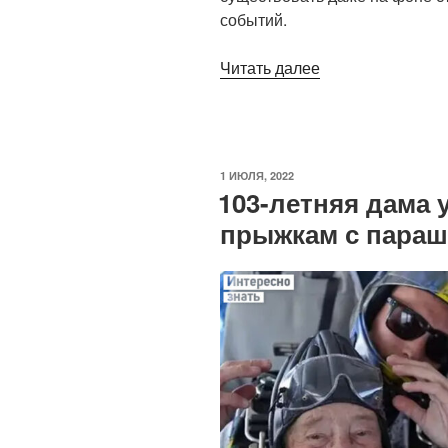
событий.
«Любовь
Читать далее
на
фоне
трагедии.
В
ОПУБЛИКОВАНО
1 ИЮЛЯ, 2022
Украине
103-летняя дама 
растёт
прыжкам с пара
число
заключённых
браков»