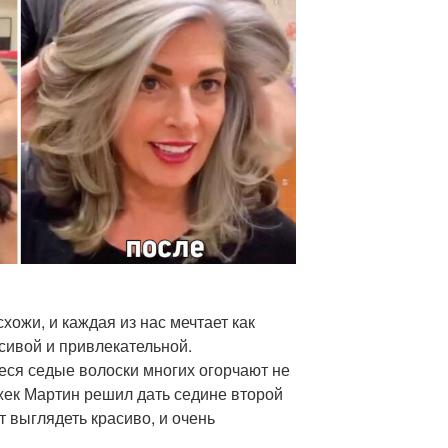
хожи, и каждая из нас мечтает как
сивой и привлекательной.
еся седые волоски многих огорчают не
жек Мартин решил дать седине второй
т выглядеть красиво, и очень