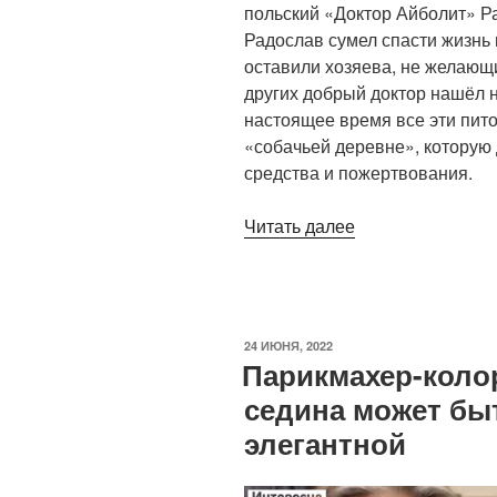
польский «Доктор Айболит» Р
Радослав сумел спасти жизнь 
оставили хозяева, не желающ
других добрый доктор нашёл н
настоящее время все эти пит
«собачьей деревне», которую
средства и пожертвования.
«Отопление
Читать далее
и
тёплый
пол.
Ветеринар
ОПУБЛИКОВАНО
24 ИЮНЯ, 2022
построил
Парикмахер-колор
уютную
седина может бы
деревню
элегантной
для
собак»