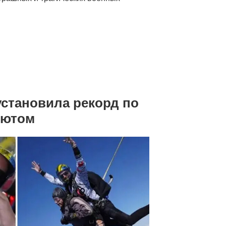
установила рекорд по
шютом