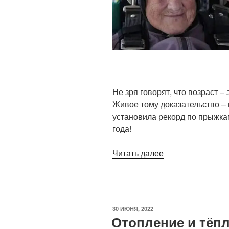
Не зря говорят, что возраст –
Живое тому доказательство – 
установила рекорд по прыжка
года!
«103-
Читать далее
летняя
дама
установила
рекорд
ОПУБЛИКОВАНО
30 ИЮНЯ, 2022
по
Отопление и тёп
прыжкам