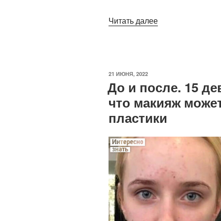
«Парикмахер-
Читать далее
колорист
показал,
что
седина
ОПУБЛИКОВАНО
21 ИЮНЯ, 2022
может
До и после. 15 д
быть
что макияж может
красивой
пластики
и
элегантной»