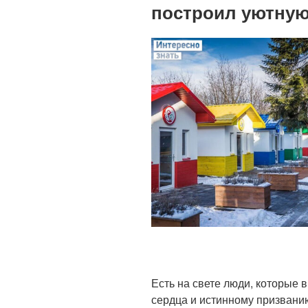
построил уютную
с
парашютом»
Есть на свете люди, которые
сердца и истинному призванию