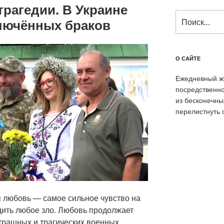
рагедии. В Украине
Искать:
ключённых браков
О САЙТЕ
Ежедневный жу
посредственно
из бесконечны
перелистнуть 
я любовь — самое сильное чувство на
дить любое зло. Любовь продолжает
трашных и трагических военных