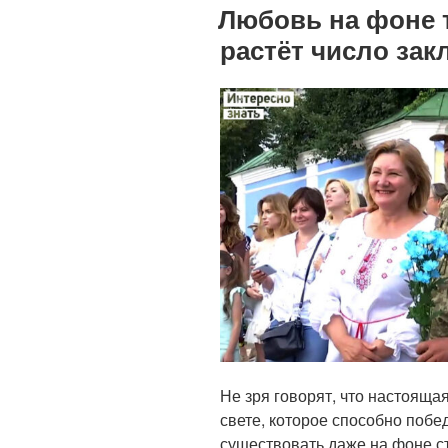
Любовь на фоне т
растёт число за
Не зря говорят, что настояща
свете, которое способно побе
существовать даже на фоне с