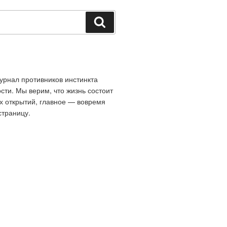
Поиск
рнал противников инстинкта
сти. Мы верим, что жизнь состоит
х открытий, главное — вовремя
страницу.