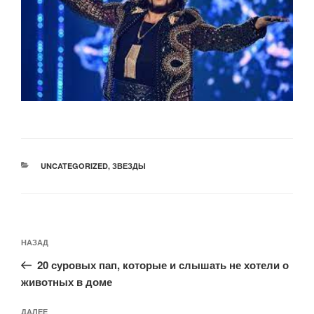
РУБРИКИ
UNCATEGORIZED
,
ЗВЕЗДЫ
Навигация
Предыдущая
НАЗАД
по
запись:
записям
20 суровых пап, которые и слышать не хотели о
животных в доме
Следующая
ДАЛЕЕ