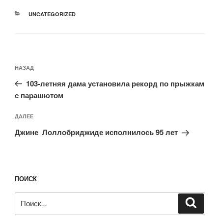
РУБРИКИ
UNCATEGORIZED
Навигация
Предыдущая
НАЗАД
по
запись:
записям
103-летняя дама установила рекорд по прыжкам
с парашютом
Следующая
ДАЛЕЕ
запись
Джине Лоллобриджиде исполнилось 95 лет
ПОИСК
Искать:
Поиск