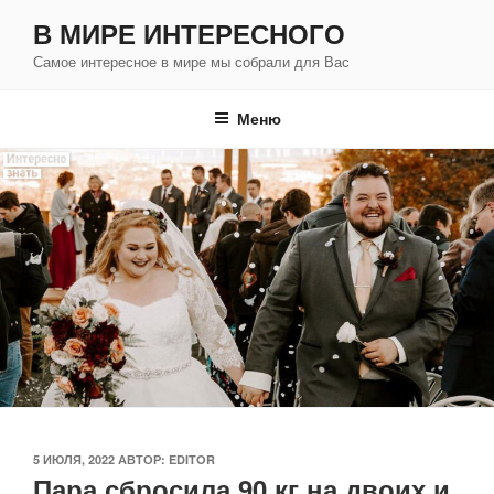
Перейти
В МИРЕ ИНТЕРЕСНОГО
к
Самое интересное в мире мы собрали для Вас
содержимому
Меню
ОПУБЛИКОВАНО
5 ИЮЛЯ, 2022
АВТОР:
EDITOR
Пара сбросила 90 кг на двоих и