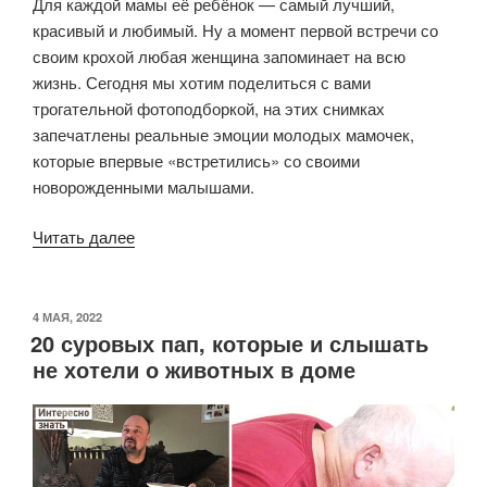
Для каждой мамы её ребёнок — самый лучший,
красивый и любимый. Ну а момент первой встречи со
своим крохой любая женщина запоминает на всю
жизнь. Сегодня мы хотим поделиться с вами
трогательной фотоподборкой, на этих снимках
запечатлены реальные эмоции молодых мамочек,
которые впервые «встретились» со своими
новорожденными малышами.
«Реальные
Читать далее
эмоции.
12
фотографий
ОПУБЛИКОВАНО
4 МАЯ, 2022
20 суровых пап, которые и слышать
мамочек,
не хотели о животных в доме
впервые
увидевших
своих
малышей»