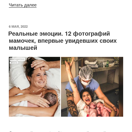
«Мальчика-«одуванчика»
Читать далее
подстригли,
превратив
в
ОПУБЛИКОВАНО
6 МАЯ, 2022
Реальные эмоции. 12 фотографий
стильного
мамочек, впервые увидевших своих
парнишку»
малышей