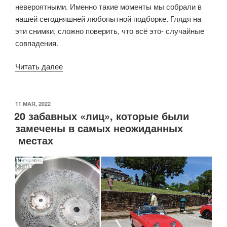
невероятными. Именно такие моменты мы собрали в
нашей сегодняшней любопытной подборке. Глядя на
эти снимки, сложно поверить, что всё это- случайные
совпадения.
«15
Читать далее
фото,
которые
порадуют
ОПУБЛИКОВАНО
11 МАЯ, 2022
20 забавных «лиц», которые были
даже
замечены в самых неожиданных
самых
местах
придирчивых
перфекционистов»