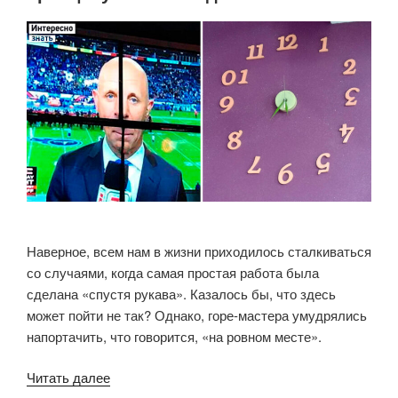
покорили
весь
мир
своей
красотой»
Наверное, всем нам в жизни приходилось сталкиваться
со случаями, когда самая простая работа была
сделана «спустя рукава». Казалось бы, что здесь
может пойти не так? Однако, горе-мастера умудрялись
напортачить, что говорится, «на ровном месте».
«12
Читать далее
горе