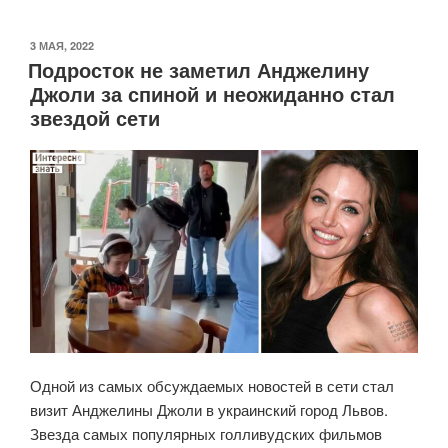
пап,
которые
ОПУБЛИКОВАНО
3 МАЯ, 2022
Подросток не заметил Анджелину
и
Джоли за спиной и неожиданно стал
слышать
звездой сети
не
хотели
о
животных
в
доме»
Одной из самых обсуждаемых новостей в сети стал
визит Анджелины Джоли в украинский город Львов.
Звезда самых популярных голливудских фильмов