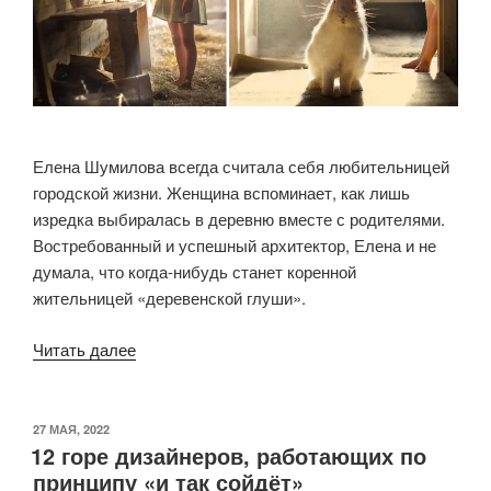
Елена Шумилова всегда считала себя любительницей
городской жизни. Женщина вспоминает, как лишь
изредка выбиралась в деревню вместе с родителями.
Востребованный и успешный архитектор, Елена и не
думала, что когда-нибудь станет коренной
жительницей «деревенской глуши».
«Фото
Читать далее
многодетной
мамы
из
ОПУБЛИКОВАНО
27 МАЯ, 2022
12 горе дизайнеров, работающих по
деревенской
принципу «и так сойдёт»
глуши