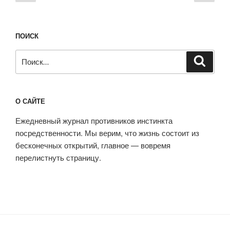
записей
страница
стра
уже
25
лет»
ПОИСК
Искать:
Поиск
О САЙТЕ
Ежедневный журнал противников инстинкта
посредственности. Мы верим, что жизнь состоит из
бесконечных открытий, главное — вовремя
перелистнуть страницу.