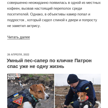
совершенно неожиданно появилась в одной из местных
кофеен, вызвав настоящий переполох среди
посетителей. Однако, в объективы камер попал и
подросток , который сидел спиной к двери и попросту
не заметил актрису.
«Подросток
Читать далее
не
заметил
Анджелину
ОПУБЛИКОВАНО
26 АПРЕЛЯ, 2022
Умный пес-сапер по кличке Патрон
Джоли
спас уже не одну жизнь
за
спиной
и
неожиданно
стал
звездой
сети»