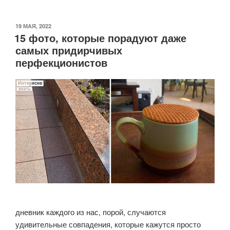
дизайнеров,
работающих
ОПУБЛИКОВАНО
19 МАЯ, 2022
15 фото, которые порадуют даже
по
самых придирчивых
принципу
перфекционистов
«и
так
сойдёт»»
дневник каждого из нас, порой, случаются
удивительные совпадения, которые кажутся просто