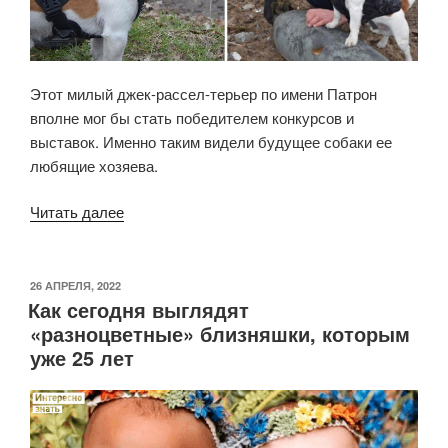
Этот милый джек-рассел-терьер по имени Патрон
вполне мог бы стать победителем конкурсов и
выставок. Именно таким видели будущее собаки ее
любящие хозяева.
«Умный
Читать далее
пес-
сапер
по
ОПУБЛИКОВАНО
26 АПРЕЛЯ, 2022
Как сегодня выглядят
кличке
«разноцветные» близняшки, которым
Патрон
уже 25 лет
спас
уже
не
одну