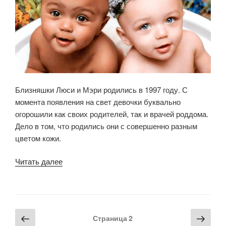
жизнь»
Близняшки Люси и Мэри родились в 1997 году. С
момента появления на свет девочки буквально
огорошили как своих родителей, так и врачей роддома.
Дело в том, что родились они с совершенно разным
цветом кожи.
«Как
Читать далее
сегодня
выглядят
«разноцветные»
близняшки,
Пагинация
Предыдущая
Сле
Страница
2
которым