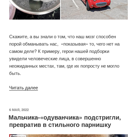
Скажите, а вы знали о том, что наш мозг способен
порой обманывать нас, «показывая» то, чего нет на
самом деле? К примеру, герои нашей подборки
увидели человеческие лица, в совершенно
неожиданных местах, там, где их попросту не могло
быть.
«20
Читать далее
забавных
«лиц»,
которые
ОПУБЛИКОВАНО
6 МАЯ, 2022
Мальчика-«одуванчика» подстригли,
были
превратив в стильного парнишку
замечены
в