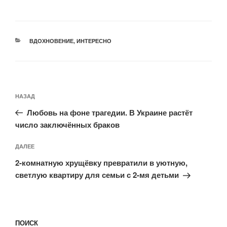
РУБРИКИ
ВДОХНОВЕНИЕ
,
ИНТЕРЕСНО
Навигация
Предыдущая
НАЗАД
по
запись:
записям
Любовь на фоне трагедии. В Украине растёт
число заключённых браков
Следующая
ДАЛЕЕ
запись
2-комнатную хрущёвку превратили в уютную,
светлую квартиру для семьи с 2-мя детьми
ПОИСК