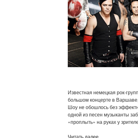
выглядеть»
Известная немецкая рок-груп
большом концерте в Варшаве, 
Шоу не обошлось без эффектн
одной из песен музыканты заб
«проплыть» на руках у зрител
«Группа
Читать далее