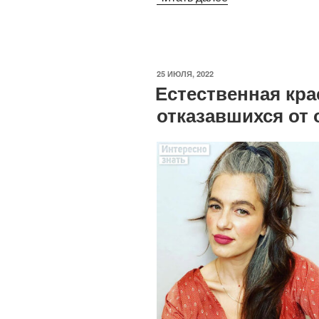
«Rammstein»
поддержала
Украину
на
ОПУБЛИКОВАНО
25 ИЮЛЯ, 2022
концерте
Естественная кра
в
отказавшихся от
Польше»