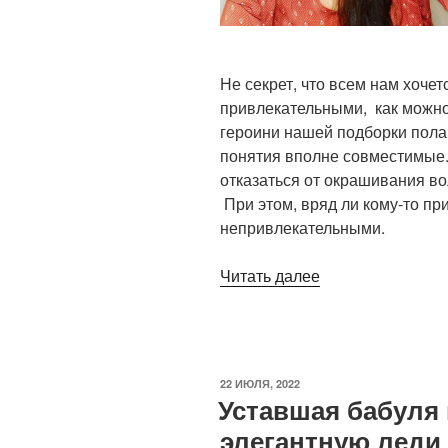
Не секрет, что всем нам хоче
привлекательными, как можно
героини нашей подборки полаг
понятия вполне совместимые
отказаться от окрашивания во
При этом, вряд ли кому-то при
непривлекательными.
«Естественная
Читать далее
красота?
10
женщин,
отказавшихся
ОПУБЛИКОВАНО
22 ИЮЛЯ, 2022
от
Уставшая бабуля
окрашивания
элегантную леди 
волос»