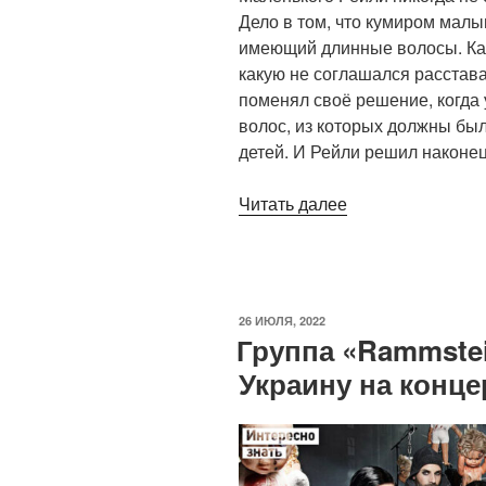
Дело в том, что кумиром мал
имеющий длинные волосы. Как
какую не соглашался расстава
поменял своё решение, когда 
волос, из которых должны был
детей. И Рейли решил наконе
«Мальчика
Читать далее
подстригли
в
первый
раз
ОПУБЛИКОВАНО
26 ИЮЛЯ, 2022
в
Группа «Rammste
9
Украину на конце
лет.
Как
он
стал