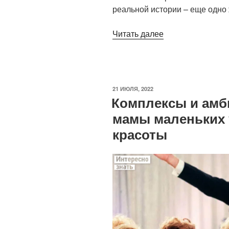
реальной истории – еще одно 
«Уставшая
Читать далее
бабуля
превратилась
в
элегантную
ОПУБЛИКОВАНО
21 ИЮЛЯ, 2022
леди
Комплексы и амб
в
мамы маленьких 
руках
красоты
мастера-
стилиста»