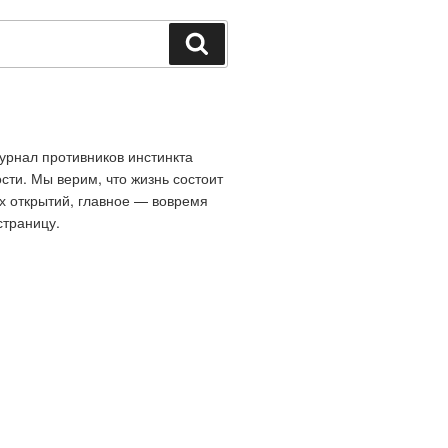
Поиск
рнал противников инстинкта
сти. Мы верим, что жизнь состоит
х открытий, главное — вовремя
страницу.