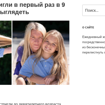
гли в первый раз в 9
Искать:
 выглядеть
О САЙТЕ
Ежедневный жу
посредственно
из бесконечны
перелистнуть 
стригли до девятилетнего возраста.